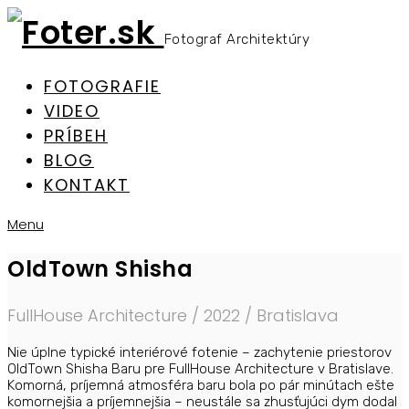
Fotograf Architektúry
FOTOGRAFIE
VIDEO
PRÍBEH
BLOG
KONTAKT
Menu
OldTown Shisha
FullHouse Architecture / 2022 / Bratislava
Nie úplne typické interiérové fotenie – zachytenie priestorov
OldTown Shisha Baru pre FullHouse Architecture v Bratislave.
Komorná, príjemná atmosféra baru bola po pár minútach ešte
komornejšia a príjemnejšia – neustále sa zhusťujúci dym dodal