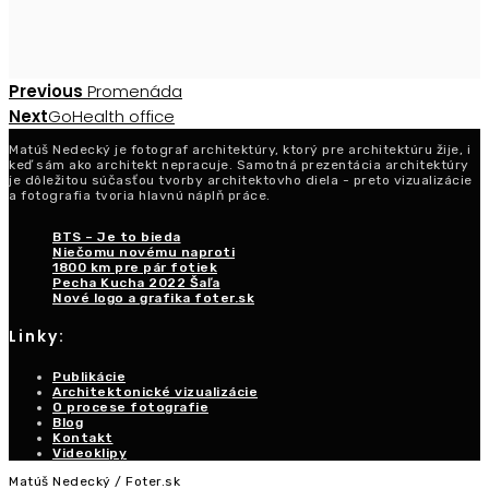
Post
Previous
Previous
Promenáda
Post
Next
Next
GoHealth office
navigation
Post
Matúš Nedecký je fotograf architektúry, ktorý pre architektúru žije, i
keď sám ako architekt nepracuje. Samotná prezentácia architektúry
je dôležitou súčasťou tvorby architektovho diela - preto vizualizácie
a fotografia tvoria hlavnú náplň práce.
BTS – Je to bieda
Niečomu novému naproti
1800 km pre pár fotiek
Pecha Kucha 2022 Šaľa
Nové logo a grafika foter.sk
Linky:
Publikácie
Architektonické vizualizácie
O procese fotografie
Blog
Kontakt
Videoklipy
Matúš Nedecký / Foter.sk