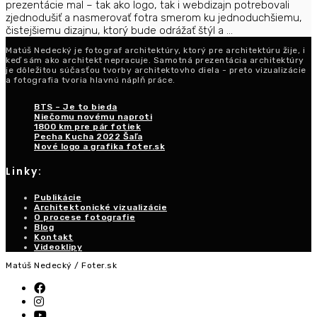
prezentácie mal – tak ako logo, tak i webdizajn potrebovali
zjednodušiť a nasmerovať fotra smerom ku jednoduchšiemu,
čistejšiemu dizajnu, ktorý bude odrážať štýl a ...
Matúš Nedecký je fotograf architektúry, ktorý pre architektúru žije, i
keď sám ako architekt nepracuje. Samotná prezentácia architektúry
je dôležitou súčasťou tvorby architektovho diela - preto vizualizácie
a fotografia tvoria hlavnú náplň práce.
BTS – Je to bieda
Niečomu novému naproti
1800 km pre pár fotiek
Pecha Kucha 2022 Šaľa
Nové logo a grafika foter.sk
Linky:
Publikácie
Architektonické vizualizácie
O procese fotografie
Blog
Kontakt
Videoklipy
Matúš Nedecký / Foter.sk