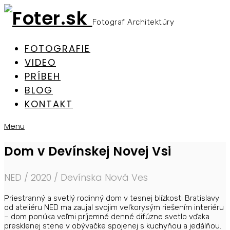
Fotograf Architektúry
FOTOGRAFIE
VIDEO
PRÍBEH
BLOG
KONTAKT
Menu
Dom v Devínskej Novej Vsi
NED / 2020 / Devínska Nová Ves
Priestranný a svetlý rodinný dom v tesnej blízkosti Bratislavy
od ateliéru NED ma zaujal svojim veľkorysým riešením interiéru
– dom ponúka veľmi príjemné denné difúzne svetlo vďaka
presklenej stene v obývačke spojenej s kuchyňou a jedálňou.