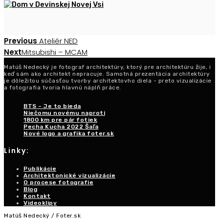
Post
Previous
Previous
Ateliér NED
Post
Next
Next
Mitsubishi – MCAM
navigation
Post
Matúš Nedecký je fotograf architektúry, ktorý pre architektúru žije, i
keď sám ako architekt nepracuje. Samotná prezentácia architektúry
je dôležitou súčasťou tvorby architektovho diela - preto vizualizácie
a fotografia tvoria hlavnú náplň práce.
BTS – Je to bieda
Niečomu novému naproti
1800 km pre pár fotiek
Pecha Kucha 2022 Šaľa
Nové logo a grafika foter.sk
Linky:
Publikácie
Architektonické vizualizácie
O procese fotografie
Blog
Kontakt
Videoklipy
Matúš Nedecký / Foter.sk