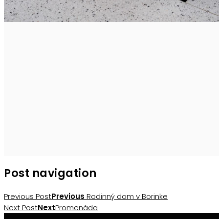
Post navigation
Previous Post
Previous
Rodinný dom v Borinke
Next Post
Next
Promenáda