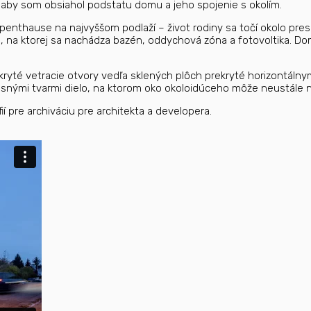
, aby som obsiahol podstatu domu a jeho spojenie s okolím.
v penthause na najvyššom podlaží – život rodiny sa točí okolo pres
u, na ktorej sa nachádza bazén, oddychová zóna a fotovoltika. 
yté vetracie otvory vedľa sklených plôch prekryté horizontálnymi
 jasnými tvarmi dielo, na ktorom oko okoloidúceho môže neustále 
í pre archiváciu pre architekta a developera.