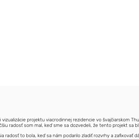
vizualizácie projektu viacrodinnej rezidencie vo švajčiarskom Thu
šiu radosť som mal, keď sme sa dozvedeli, že tento projekt sa blí
ia radosť to bola, keď sa nám podarilo zladiť rozvrhy a zafixovať