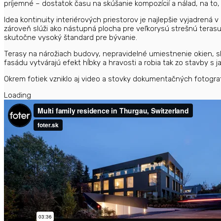
príjemné – dostatok času na skúšanie kompozícií a nálad, na to
Idea kontinuity interiérových priestorov je najlepšie vyjadrená 
zároveň slúži ako nástupná plocha pre veľkorysú strešnú teras
skutočne vysoký štandard pre bývanie.
Terasy na nárožiach budovy, nepravidelné umiestnenie okien, skr
fasádu vytvárajú efekt hĺbky a hravosti a robia tak zo stavby s
Okrem fotiek vzniklo aj video a stovky dokumentačných fotografi
Loading