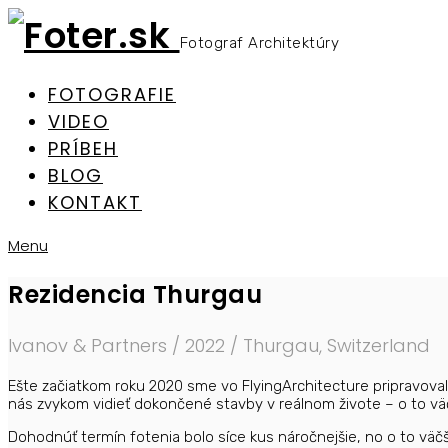
Fotograf Architektúry
FOTOGRAFIE
VIDEO
PRÍBEH
BLOG
KONTAKT
Menu
Rezidencia Thurgau
Ivanov & Partners / 2022 / Thurgau, Switzerland
Ešte začiatkom roku 2020 sme vo FlyingArchitecture pripravovali 
nás zvykom vidieť dokončené stavby v reálnom živote – o to väč
Dohodnúť termín fotenia bolo síce kus náročnejšie, no o to väčš