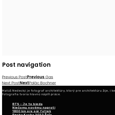
Post navigation
Previous Post
Previous
Gas
Next Post
Next
Palác Bochner
Matúš Nedecký je fotograf architektúry, ktorý pre architektúru žije, i 
fotografia tvoria hlavnú náplň práce.
BTS – Je to bieda
Niečomu novému naproti
1800 km pre pár fotiek
Pecha Kucha 2022 Šaľa