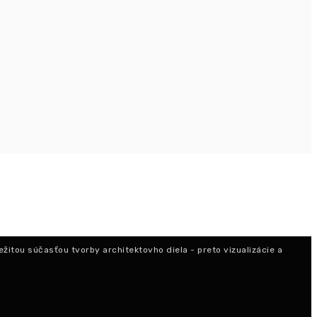
ežitou súčasťou tvorby architektovho diela - preto vizualizácie a