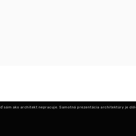
keď sám ako architekt nepracuje. Samotná prezentácia architektúry je dôl