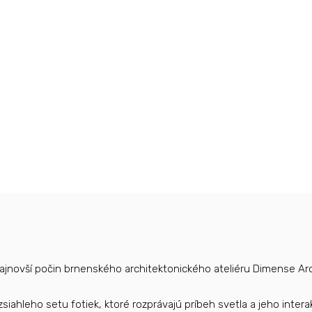
jnovší počin brnenského architektonického ateliéru Dimense Arc
ozsiahleho setu fotiek, ktoré rozprávajú príbeh svetla a jeho inte