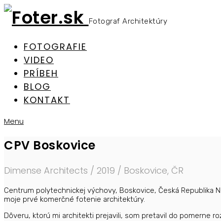
Fotograf Architektúry
FOTOGRAFIE
VIDEO
PRÍBEH
BLOG
KONTAKT
Menu
CPV Boskovice
Dimense Architects / 2019 / Boskovice, ČR
Centrum polytechnickej výchovy, Boskovice, Česká Republika Na
moje prvé komerčné fotenie architektúry.
Dôveru, ktorú mi architekti prejavili, som pretavil do pomerne r