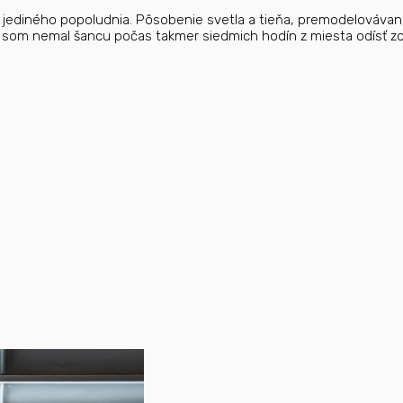
s jediného popoludnia. Pôsobenie svetla a tieňa, premodelovávan
 som nemal šancu počas takmer siedmich hodín z miesta odísť zo s